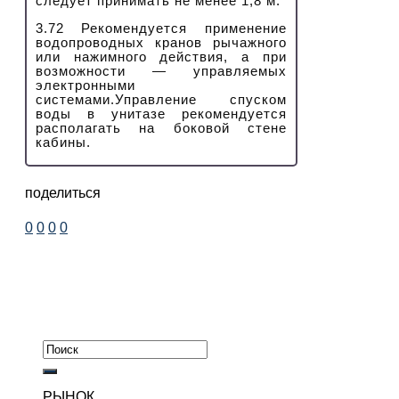
следует принимать не менее 1,8 м:
3.72 Рекомендуется применение
водопроводных кранов рычажного
или нажимного действия, а при
возможности — управляемых
электронными
системами.Управление спуском
воды в унитазе рекомендуется
располагать на боковой стене
кабины.
поделиться
0
0
0
0
РЫНОК