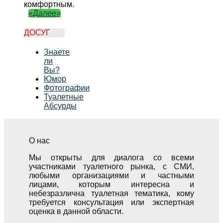
комфортным.
«Далее»
ДОСУГ
Знаете
ли
Вы?
Юмор
Фотографии
Туалетные
Абсурды
О нас
Мы открыты для диалога со всеми
участниками туалетного рынка, с СМИ,
любыми организациями и частными
лицами, которым интересна и
небезразлична туалетная тематика, кому
требуется консультация или экспертная
оценка в данной области.