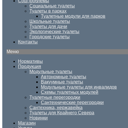
СоцПроблемы
Социальные туалеты
Туалеты в парках
Туалетные модули для парков
Школьные туалеты
Туалеты для дачи
Экологические туалеты
Городские туалеты
Контакты
Меню
Нормативы
Продукция
Модульные туалеты
Автономные туалеты
Вакуумные туалеты
Модульные туалеты для инвалидов
Схемы туалетных модулей
Туалетные перегородки
Сантехнические перегородки
Сантехника, нержавейка
Туалеты для Крайнего Севера
Новинки
Магазин