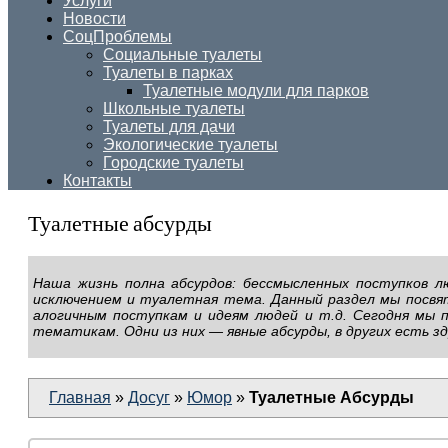
Услуги
Новости
СоцПроблемы
Социальные туалеты
Туалеты в парках
Туалетные модули для парков
Школьные туалеты
Туалеты для дачи
Экологические туалеты
Городские туалеты
Контакты
Туалетные абсурды
Наша жизнь полна абсурдов: бессмысленных поступков л
исключением и туалетная тема. Данный раздел мы посвя
алогичным поступкам и идеям людей и т.д. Сегодня мы
тематикам. Одни из них — явные абсурды, в других есть з
Главная
»
Досуг
»
Юмор
»
Туалетные Абсурды