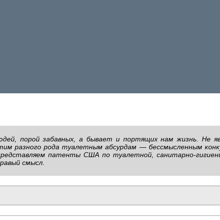
юдей, порой забавных, а бывает и портящих нам жизнь. Не я
тим разного рода туалетным абсурдам — бессмысленным конк
 представляем патенты США по туалетной, санитарно-гигиен
дравый смысл.