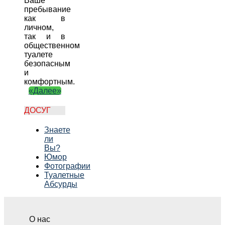
Ваше
пребывание
как в
личном,
так и в
общественном
туалете
безопасным
и
комфортным.
«Далее»
ДОСУГ
Знаете
ли
Вы?
Юмор
Фотографии
Туалетные
Абсурды
О нас