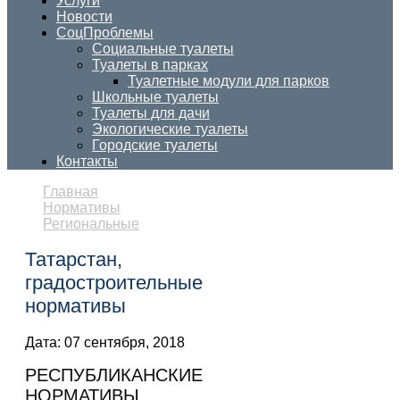
Услуги
Новости
СоцПроблемы
Социальные туалеты
Туалеты в парках
Туалетные модули для парков
Школьные туалеты
Туалеты для дачи
Экологические туалеты
Городские туалеты
Контакты
Главная
Нормативы
Региональные
Татарстан,
градостроительные
нормативы
Дата:
07 сентября, 2018
РЕСПУБЛИКАНСКИЕ
НОРМАТИВЫ