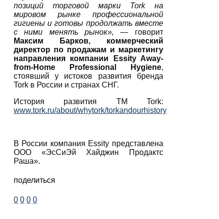
позиций торговой марки
Tork
на
мировом рынке профессиональной
гигиены и готовы продолжать вместе
с ними менять рынок
»,
— говорит
Максим Барков,
коммерческий
директор по продажам и маркетингу
направления компании Essity Away-
from-Home Professional Hygiene
,
стоявший у истоков развития бренда
Tork в России и странах СНГ.
История развития ТМ Tork:
www.tork.ru/about/whytork/torkandourhistory
В России компания Essity представлена
ООО «ЭсСиЭй Хайджин Продактс
Раша».
поделиться
0
0
0
0