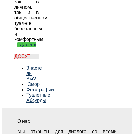
как в
личном,
так и в
общественном
туалете
безопасным
и
комфортным.
«Далее»
ДОСУГ
Знаете
ли
Вы?
Юмор
Фотографии
Туалетные
Абсурды
О нас
Мы открыты для диалога со всеми