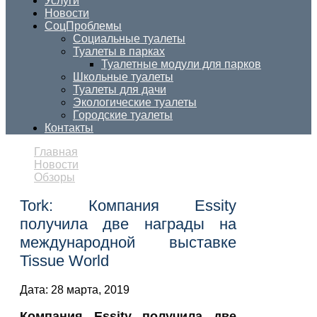
Услуги
Новости
СоцПроблемы
Социальные туалеты
Туалеты в парках
Туалетные модули для парков
Школьные туалеты
Туалеты для дачи
Экологические туалеты
Городские туалеты
Контакты
Главная
Новости
Обзоры
Tork: Компания Essity
получила две награды на
международной выставке
Tissue World
Дата:
28 марта, 2019
Компания Essity получила две