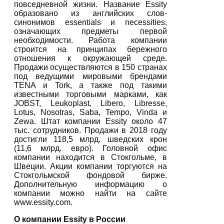
повседневной жизни. Название Essity
образовано из английских слов-
синонимов essentials и necessities,
означающих предметы первой
необходимости. Работа компании
строится на принципах бережного
отношения к окружающей среде.
Продажи осуществляются в 150 странах
под ведущими мировыми брендами
TENA и Tork, а также под такими
известными торговыми марками, как
JOBST, Leukoplast, Libero, Libresse,
Lotus, Nosotras, Saba, Tempo, Vinda и
Zewa. Штат компании Essity около 47
тыс. сотрудников. Продажи в 2018 году
достигли 118,5 млрд. шведских крон
(11,6 млрд. евро). Головной офис
компании находится в Стокгольме, в
Швеции. Акции компании торгуются на
Стокгольмской фондовой бирже.
Дополнительную информацию о
компании можно найти на сайте
www.essity.com.
О компании Essity в России