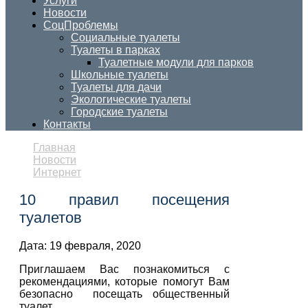
Услуги
Новости
СоцПроблемы
Социальные туалеты
Туалеты в парках
Туалетные модули для парков
Школьные туалеты
Туалеты для дачи
Экологические туалеты
Городские туалеты
Контакты
Главная
Новости
Интернет
10 правил посещения
туалетов
Дата:
19 февраля, 2020
Приглашаем Вас познакомиться с
рекомендациями, которые помогут Вам
безопасно посещать общественный
туалет.