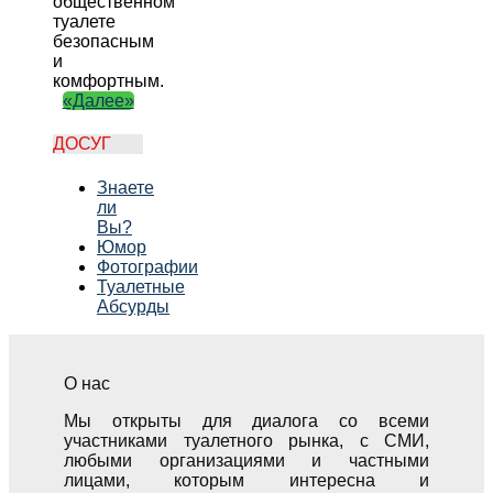
общественном
туалете
безопасным
и
комфортным.
«Далее»
ДОСУГ
Знаете
ли
Вы?
Юмор
Фотографии
Туалетные
Абсурды
О нас
Мы открыты для диалога со всеми
участниками туалетного рынка, с СМИ,
любыми организациями и частными
лицами, которым интересна и