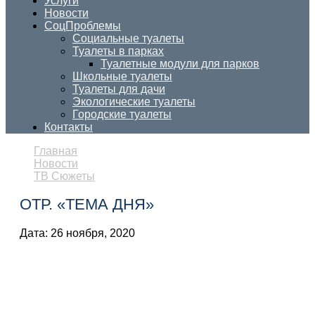
Услуги
Новости
СоцПроблемы
Социальные туалеты
Туалеты в парках
Туалетные модули для парков
Школьные туалеты
Туалеты для дачи
Экологические туалеты
Городские туалеты
Контакты
Главная
Новости
ТВ Сюжеты
ОТР. «ТЕМА ДНЯ»
Дата:
26 ноября, 2020