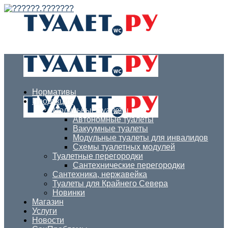
Нормативы
Продукция
Модульные туалеты
Автономные туалеты
Вакуумные туалеты
Модульные туалеты для инвалидов
Схемы туалетных модулей
Туалетные перегородки
Сантехнические перегородки
Сантехника, нержавейка
Туалеты для Крайнего Севера
Новинки
Магазин
Услуги
Новости