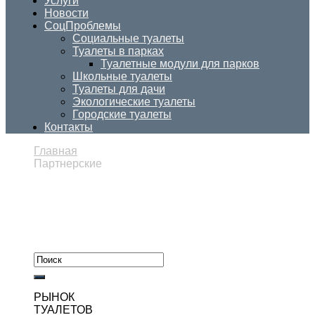
Услуги
Новости
СоцПроблемы
Социальные туалеты
Туалеты в парках
Туалетные модули для парков
Школьные туалеты
Туалеты для дачи
Экологические туалеты
Городские туалеты
Контакты
Главная
Партнерские
РЫНОК
ТУАЛЕТОВ