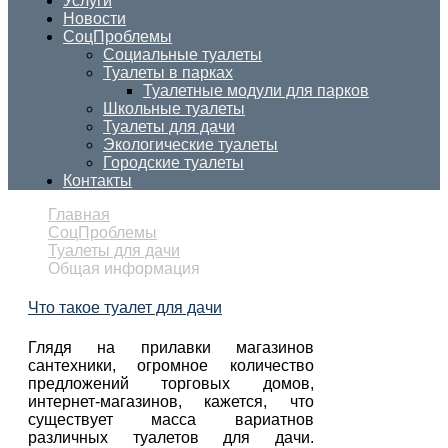
Услуги
Новости
СоцПроблемы
Социальные туалеты
Туалеты в парках
Туалетные модули для парков
Школьные туалеты
Туалеты для дачи
Экологические туалеты
Городские туалеты
Контакты
Главная
СоцПроблемы
Туалеты для дачи
Общая информация
Что такое туалет для дачи
Глядя на прилавки магазинов
сантехники, огромное количество
предложений торговых домов,
интернет-магазинов, кажется, что
существует масса вариатнов
различных туалетов для дачи.