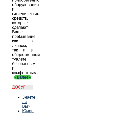
приобретению
оборудования
и
гигиенических
средств,
которые
сделают
Ваше
пребывание
как в
личном,
так и в
общественном
туалете
безопасным
и
комфортным.
«Далее»
ДОСУГ
Знаете
ли
Вы?
Юмор