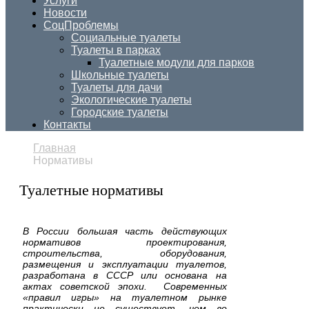
Услуги
Новости
СоцПроблемы
Социальные туалеты
Туалеты в парках
Туалетные модули для парков
Школьные туалеты
Туалеты для дачи
Экологические туалеты
Городские туалеты
Контакты
Главная
Нормативы
Туалетные нормативы
В России большая часть действующих
нормативов проектирования,
строительства, оборудования,
размещения и эксплуатации туалетов,
разработана в СССР или основана на
актах советской эпохи. Современных
«правил игры» на туалетном рынке
практически не существует, чем во