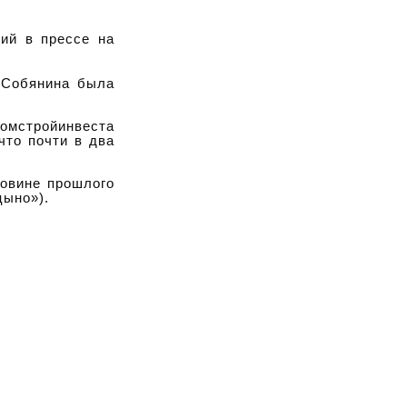
ий в прессе на
я Собянина была
омстройинвеста
что почти в два
ловине прошлого
цыно»).