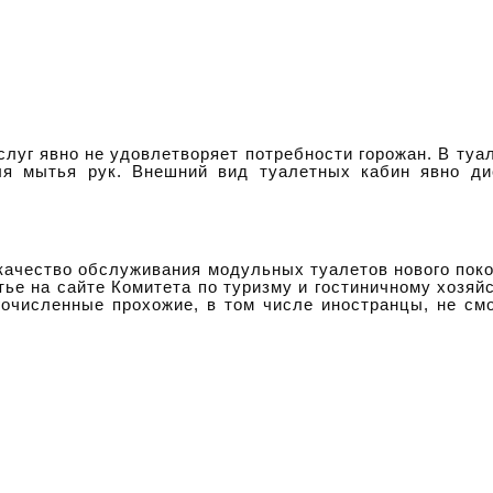
слуг явно не удовлетворяет потребности горожан. В туа
для мытья рук. Внешний вид туалетных кабин явно ди
и качество обслуживания модульных туалетов нового пок
тье на сайте Комитета по туризму и гостиничному хозяйс
гочисленные прохожие, в том числе иностранцы, не смо