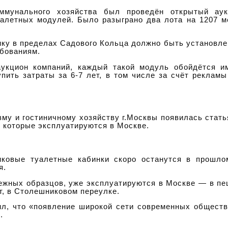
ммунального хозяйства был проведён открытый ау
уалетных модулей. Было разыграно два лота на 1207 
фику в пределах Садового Кольца должно быть установле
ебованиям.
укцион компаний, каждый такой модуль обойдётся и
ить затраты за 6-7 лет, в том числе за счёт рекламы 
изму и гостиничному хозяйству г.Москвы появилась стать
, которые эксплуатируются в Москве.
иковые туалетные кабинки скоро останутся в прошло
я.
бежных образцов, уже эксплуатируются в Москве — в п
т, в Столешниковом переулке.
л, что «появление широкой сети современных общест
.