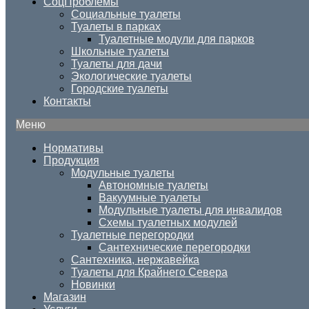
СоцПроблемы
Социальные туалеты
Туалеты в парках
Туалетные модули для парков
Школьные туалеты
Туалеты для дачи
Экологические туалеты
Городские туалеты
Контакты
Меню
Нормативы
Продукция
Модульные туалеты
Автономные туалеты
Вакуумные туалеты
Модульные туалеты для инвалидов
Схемы туалетных модулей
Туалетные перегородки
Сантехнические перегородки
Сантехника, нержавейка
Туалеты для Крайнего Севера
Новинки
Магазин