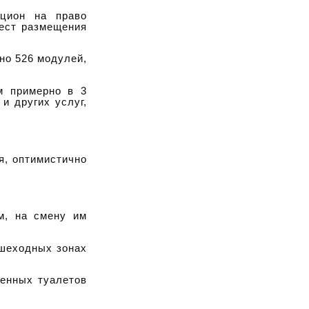
кцион на право
мест размещения
но 526 модулей,
м примерно в 3
и других услуг,
я, оптимистично
м, на смену им
ешеходных зонах
венных туалетов