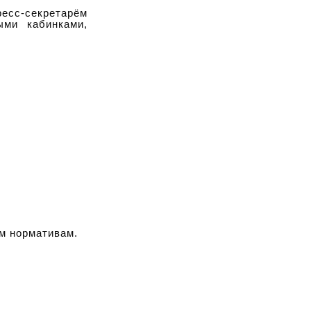
сс-секретарём
ыми кабинками,
м нормативам.