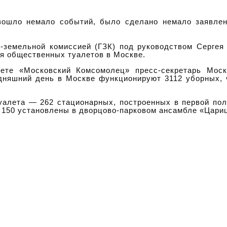
зошло немало событий, было сделано немало заявлен
о-земельной комиссией (ГЗК) под руководством Серге
я общественных туалетов в Москве.
зете «Московский Комсомолец» пресс-секретарь Моск
одняшний день в Москве функционируют 3112 уборных, 
.
уалета — 262 стационарных, построенных в первой по
х 150 установлены в дворцово-парковом ансамбле «Цари