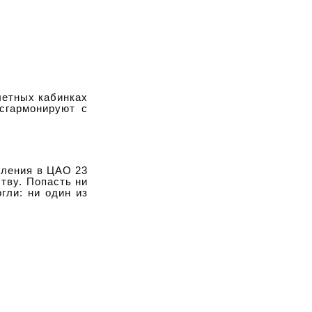
летных кабинках
сгармонируют с
оления в ЦАО 23
тву. Попасть ни
гли: ни один из